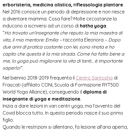
erboristeria, medicina olistica, riflessologia plantare
.
Nel 2016 conosce un periodo di depressione e non riesce
a diventare mamma. Cosa fare? Molte circostanze la
inducono a iscriversi ad un corso di
hatha yoga
.
“
Ho trovato un’insegnante che reputo la mia maestra di
vita, il mio mentore: Emilia –
racconta Eleonora –
Dopo
due anni di pratica costante con lei, sono rinata e ho
capito che questa
è la mia strada. Come ha fatto bene a
me, lo yoga può migliorare la vita di tanti… è importante
saperlo!”
.
Nel biennio 2018-2019 frequenta il
Centro Santosha
di
Frascati (affiliato CONI, Scuola di Formazione RYT500
World Yoga Alliance), conseguendo il
diploma di
insegnante di yoga e meditazione
.
Inizia a dare lezioni in vari centri yoga, ma l’avvento del
Covid blocca tutto. In questo periodo nasce il suo primo
figlio.
Quando le restrizioni si allentano, fa lezione all’aria aperta,