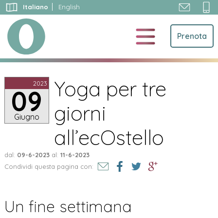
Vai
Italiano
English
al
contenuto
Prenota
Yoga per tre
2023
09
giorni
Giugno
all’ecOstello
dal:
09-6-2023
al:
11-6-2023
Condividi questa pagina con:
Un fine settimana