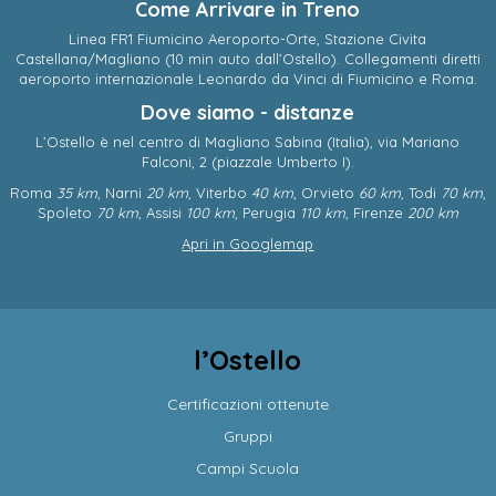
Come Arrivare in Treno
Linea FR1 Fiumicino Aeroporto-Orte, Stazione Civita
Castellana/Magliano (10 min auto dall’Ostello). Collegamenti diretti
aeroporto internazionale Leonardo da Vinci di Fiumicino e Roma.
Dove siamo - distanze
L’Ostello è nel centro di
Magliano Sabina
(
Italia
),
via Mariano
Falconi, 2
(piazzale Umberto I).
Roma
35 km
, Narni
20 km
, Viterbo
40 km
, Orvieto
60 km
, Todi
70 km
,
Spoleto
70 km
, Assisi
100 km
, Perugia
110 km
, Firenze
200 km
Apri in Googlemap
l’Ostello
Certificazioni ottenute
Gruppi
Campi Scuola