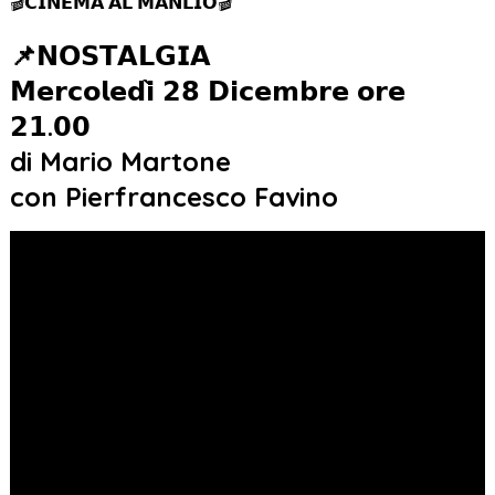
🎬𝗖𝗜𝗡𝗘𝗠𝗔 𝗔𝗟 𝗠𝗔𝗡𝗟𝗜𝗢🎬
📌𝗡𝗢𝗦𝗧𝗔𝗟𝗚𝗜𝗔
𝗠𝗲𝗿𝗰𝗼𝗹𝗲𝗱𝗶̀ 𝟮𝟴 𝗗𝗶𝗰𝗲𝗺𝗯𝗿𝗲 𝗼𝗿𝗲
𝟮𝟭.𝟬𝟬
di Mario Martone
con Pierfrancesco Favino