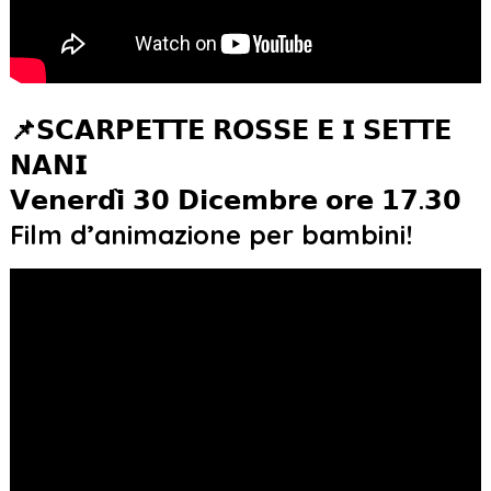
📌𝗦𝗖𝗔𝗥𝗣𝗘𝗧𝗧𝗘 𝗥𝗢𝗦𝗦𝗘 𝗘 𝗜 𝗦𝗘𝗧𝗧𝗘
𝗡𝗔𝗡𝗜
𝗩𝗲𝗻𝗲𝗿𝗱𝗶̀ 𝟯𝟬 𝗗𝗶𝗰𝗲𝗺𝗯𝗿𝗲 𝗼𝗿𝗲 𝟭𝟳.𝟯𝟬
Film d’animazione per bambini!