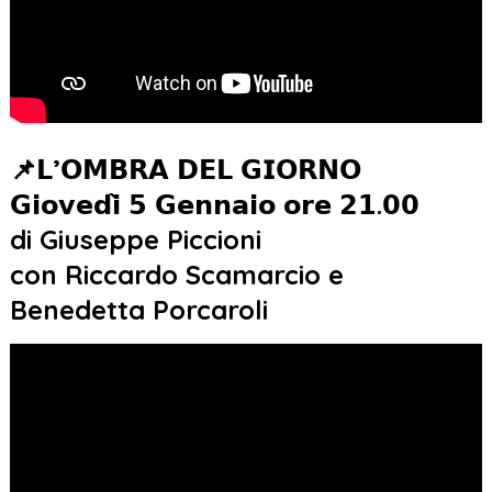
📌𝗟’𝗢𝗠𝗕𝗥𝗔 𝗗𝗘𝗟 𝗚𝗜𝗢𝗥𝗡𝗢
𝗚𝗶𝗼𝘃𝗲𝗱𝗶̀ 𝟱 𝗚𝗲𝗻𝗻𝗮𝗶𝗼 𝗼𝗿𝗲 𝟮𝟭.𝟬𝟬
di Giuseppe Piccioni
con Riccardo Scamarcio e
Benedetta Porcaroli