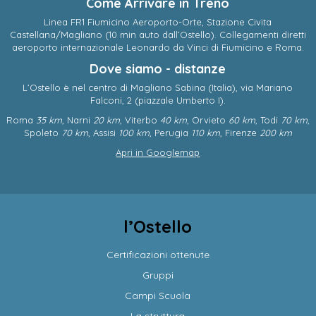
Come Arrivare in Treno
Linea FR1 Fiumicino Aeroporto-Orte, Stazione Civita
Castellana/Magliano (10 min auto dall’Ostello). Collegamenti diretti
aeroporto internazionale Leonardo da Vinci di Fiumicino e Roma.
Dove siamo - distanze
L’Ostello è nel centro di
Magliano Sabina
(
Italia
),
via Mariano
Falconi, 2
(piazzale Umberto I).
Roma
35 km
, Narni
20 km
, Viterbo
40 km
, Orvieto
60 km
, Todi
70 km
,
Spoleto
70 km
, Assisi
100 km
, Perugia
110 km
, Firenze
200 km
Apri in Googlemap
l’Ostello
Certificazioni ottenute
Gruppi
Campi Scuola