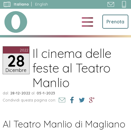
Vai
Italiano
English
al
contenuto
Prenota
Il cinema delle
2022
28
feste al Teatro
Dicembre
Manlio
dal:
28-12-2022
al:
05-1-2023
Condividi questa pagina con:
Al Teatro Manlio di Magliano