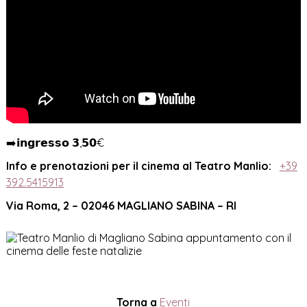
➡️𝗶𝗻𝗴𝗿𝗲𝘀𝘀𝗼 𝟯,𝟱𝟬€
Info e prenotazioni per il cinema al Teatro Manlio:
+39
392.5415913
Via Roma, 2 – 02046 MAGLIANO SABINA – RI
Torna a
Eventi